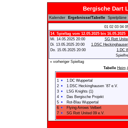
Bergische Dart 
Kalender
Ergebnisse/Tabelle
Spielpläne
01
02
03
04
0
14. Spieltag vom 12.05.2025 bis 16.05.2025
Mi. 14.05.2025 20:00
SG Rott Unite
Di. 13.05.2025 20:00
1.DSC Heckinghausen 
Do. 15.05.2025 20:00
1.DC W
Spielfr
« vorheriger Spieltag
Tabelle
Heim
1
1.DC Wuppertal
2
1.DSC Heckinghausen ´87 e.V.
3
LSG Knights (1)
4
Das Bergische Projekt
5
Rot-Blau Wuppertal
6
Flying Arrows Velbert
7
SG Rott United 09 e.V.