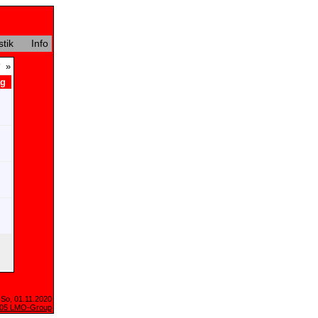
stik
Info
»
ag
 So, 01.11.2020
005 LMO-Group