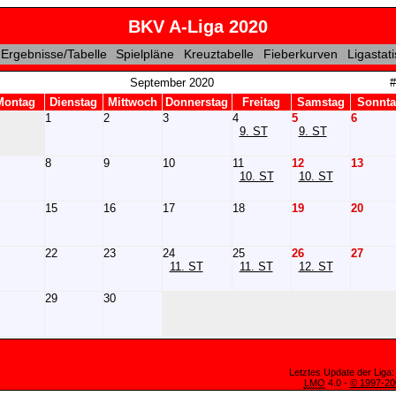
BKV A-Liga 2020
Ergebnisse/Tabelle
Spielpläne
Kreuztabelle
Fieberkurven
Ligastati
September 2020
#
Montag
Dienstag
Mittwoch
Donnerstag
Freitag
Samstag
Sonnt
1
2
3
4
5
6
9. ST
9. ST
8
9
10
11
12
13
10. ST
10. ST
15
16
17
18
19
20
22
23
24
25
26
27
11. ST
11. ST
12. ST
29
30
Letztes Update der Liga:
LMO
4.0 -
© 1997-2