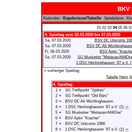
BKV 
Kalender
Ergebnisse/Tabelle
Spielpläne
Kr
01
02
03
04
05
06
0
4. Spieltag vom 02.03.2020 bis 07.03.2020
Sa, 07.03.2020
BSV DC Unicorns 19
Sa, 07.03.2020
BSV DC Alt Wichlinghaus
Fr, 06.03.2020
BSV Aptiv "Krache
Sa, 07.03.2020
SG Musketier "Metaxas/All4On
1.DSC Heckinghausen ´87 e.V. (
« vorheriger Spieltag
Tabelle
Heim
A
4. Spieltag
1
SG Treffpunkt "Spikes"
2
SG Treffpunkt "Old Bärs"
3
BSV DC Alt Wichlinghausen
4
1.DSC Heckinghausen ´87 e.V. (2)
5
SG Musketier "Metaxas/All4One"
6
BSV Aptiv "Kracher"
7
BSV DC Unicorns 1980
8
1.DSC Heckinghausen ´87 e.V. (1)