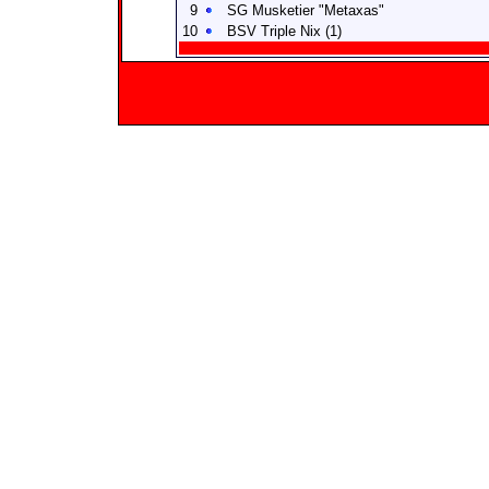
9
SG Musketier "Metaxas"
10
BSV Triple Nix (1)