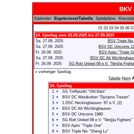
BKV 
Kalender
Ergebnisse/Tabelle
Spielpläne
Kreuzta
01
02
03
04
05
06
0
14. Spieltag vom 22.09.2025 bis 27.09.2025
Sa. 27.09. 2025
BSV Triple Nix 
Sa. 27.09. 2025
BSV DC Unicorns 1
Fr. 26.09. 2025
BSV Aptiv "Triple O
Sa. 27.09. 2025
BSV DC Alt Wichlinghau
Fr. 26.09. 2025
SG Rott United 09 e.V. "Nin(j)a Fighte
« vorheriger Spieltag
Tabelle
Heim
A
14. Spieltag
1
SG Treffpunkt "Old Bärs"
2
BSV DC Westkotten "Dynamo Tresen"
3
1.DSC Heckinghausen ´87 e.V. (2)
4
BSV DC Alt Wichlinghausen
5
BSV DC Unicorns 1980
6
SG Rott United 09 e.V. "Nin(j)a Fighters"
7
BSV Aptiv "Triple One"
8
BSV Triple Nix "Sheng Lu"