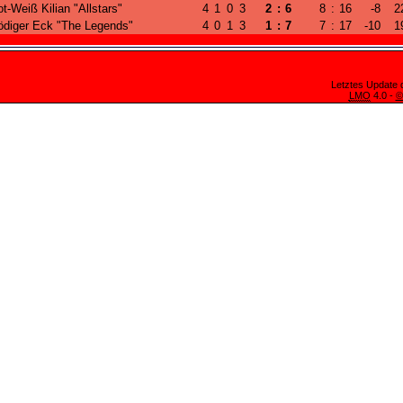
t-Weiß Kilian "Allstars"
4
1
0
3
2
:
6
8
:
16
-8
2
diger Eck "The Legends"
4
0
1
3
1
:
7
7
:
17
-10
1
Letztes Update 
LMO
4.0 -
©