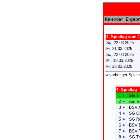
Kalender
Ergebn
4. Spieltag vom 1
Sa, 22.03.2025
Fr, 21.03.2025
Sa, 22.03.2025
Mi, 19.03.2025
Fr, 28.03.2025
« vorheriger Spielt
4. Spieltag
1
SG Tr
2
Am Ra
3
BSV A
4
SG Ol
5
SG Ro
6
BSV D
7
BSV T
8
SG Tr