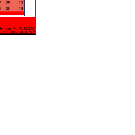
2
:
35
-13
9
:
38
-19
der Liga: Mo, 01.12.2025
 1997-2005 LMO-Group