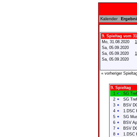
Kalender
Ergebni
9. Spieltag vom 31
Mo, 31.08.2020
1
Sa, 05.09.2020
Sa, 05.09.2020
1
Sa, 05.09.2020
« vorheriger Spielta
9. Spieltag
1
SG Tref
2
SG Tref
3
BSV DC
4
1.DSC H
5
SG Mus
6
BSV Apt
7
BSV DC
8
1.DSC H