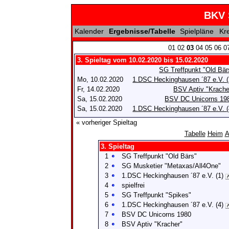
BKV 
Kalender
Ergebnisse/Tabelle
Spielpläne
Kr
01
02
03
04
05
06
0
3. Spieltag vom 10.02.2020 bis 15.02.2020
SG Treffpunkt "Old Bär
Mo, 10.02.2020
1.DSC Heckinghausen ´87 e.V. (
Fr, 14.02.2020
BSV Aptiv "Krache
Sa, 15.02.2020
BSV DC Unicorns 19
Sa, 15.02.2020
1.DSC Heckinghausen ´87 e.V. (
« vorheriger Spieltag
Tabelle
Heim
A
3. Spieltag
1
SG Treffpunkt "Old Bärs"
2
SG Musketier "Metaxas/All4One"
3
1.DSC Heckinghausen ´87 e.V. (1)
4
spielfrei
5
SG Treffpunkt "Spikes"
6
1.DSC Heckinghausen ´87 e.V. (4)
7
BSV DC Unicorns 1980
8
BSV Aptiv "Kracher"