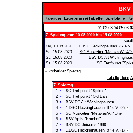
BKV 
Kalender
Ergebnisse/Tabelle
Spielpläne
Kr
01
02
03
04
05
06
0
7. Spieltag vom 10.08.2020 bis 15.08.2020
spielf
Mo, 10.08.2020
1.DSC Heckinghausen ´87 e.V. 
Sa, 15.08.2020
SG Musketier "Metaxas/All4O
Sa, 15.08.2020
BSV DC Alt Wichlinghau
Sa, 15.08.2020
SG Treffpunkt "Spik
« vorheriger Spieltag
Tabelle
Heim
A
7. Spieltag
1
SG Treffpunkt "Spikes"
2
SG Treffpunkt "Old Bärs"
3
BSV DC Alt Wichlinghausen
4
1.DSC Heckinghausen ´87 e.V. (2)
5
SG Musketier "Metaxas/All4One"
6
BSV Aptiv "Kracher"
7
BSV DC Unicorns 1980
8
1.DSC Heckinghausen ´87 e.V. (1)