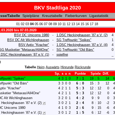
BKV Stadtliga 2020
sse/Tabelle
Spielpläne
Kreuztabelle
Fieberkurven
Ligastatistik
01
02
03
04
05
06
07
08
09
10
11
12
13
14
15
16
17
18
.03.2020 bis 07.03.2020
BSV DC Unicorns 1980
-
1.DSC Heckinghausen ´87 e.V. (2)
4
BSV DC Alt Wichlinghausen
-
SG Treffpunkt "Spikes"
1
BSV Aptiv "Kracher"
-
1.DSC Heckinghausen ´87 e.V. (4)
4
SG Musketier "Metaxas/All4One"
-
SG Treffpunkt "Old Bärs"
0
.DSC Heckinghausen ´87 e.V. (1)
-
spielfrei
_
g
Tabelle
Heim
Auswärts
Hinrunde
Rückrunde
Sp.
s
u
n
Punkte
Spiele
Diff.
ffpunkt "Spikes"
4
3
1
0
7
:
1
19
:
5
14
6
ffpunkt "Old Bärs"
3
3
0
0
6
:
0
15
:
3
12
4
ptiv "Kracher"
4
2
1
1
5
:
3
12
:
12
0
4
sketier "Metaxas/All4One"
4
2
1
1
5
:
3
12
:
12
0
4
C Alt Wichlinghausen
3
2
0
1
4
:
2
9
:
9
0
3
 Heckinghausen ´87 e.V. (2)
3
0
2
1
2
:
4
8
:
10
-2
3
C Unicorns 1980
4
1
0
3
2
:
6
9
:
15
-6
4
 Heckinghausen ´87 e.V. (1)
3
0
1
2
1
:
5
6
:
12
-6
3