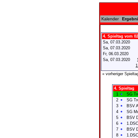
Kalender
Ergebni
4. Spieltag vom 02
Sa, 07.03.2020
Sa, 07.03.2020
Fr, 06.03.2020
Sa, 07.03.2020
1
« vorheriger Spielta
4. Spieltag
1
SG Tre
2
SG Tre
3
BSV A
4
SG Mu
5
BSV D
6
1.DSC
7
BSV D
8
1.DSC