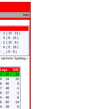
Info
:
2
( 15 : 13 )
:
5
( 8 : 15 )
:
2
( 15 : 9 )
:
6
( 5 : 18 )
:
_
( 0 : 0 )
nächster Spieltag »
Legs
Diff.
3
:
32
31
9
:
24
25
6
:
46
0
7
:
48
-1
6
:
37
-1
4
:
40
-6
6
:
60
-14
4
:
39
-5