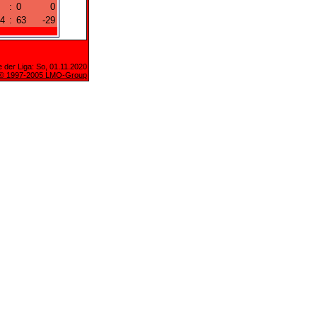
:
0
0
4
:
63
-29
 der Liga: So, 01.11.2020
© 1997-2005 LMO-Group