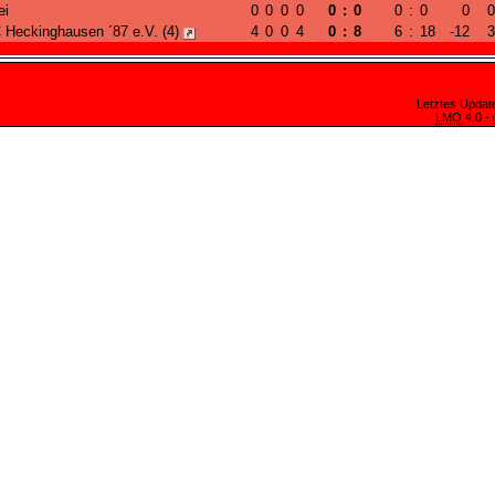
ei
0
0
0
0
0
:
0
0
:
0
0
0
 Heckinghausen ´87 e.V. (4)
4
0
0
4
0
:
8
6
:
18
-12
3
Letztes Update
LMO
4.0 -