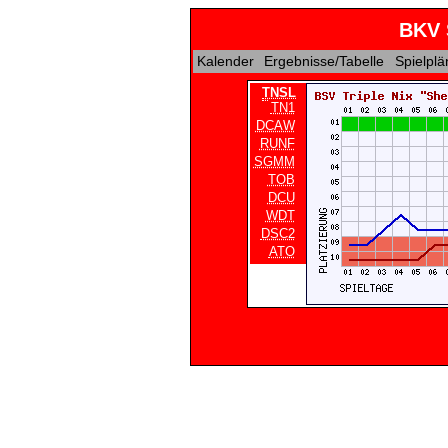
BKV 
Kalender
Ergebnisse/Tabelle
Spielpl
TNSL
TN1
DCAW
RUNF
SGMM
TOB
DCU
WDT
DSC2
ATO