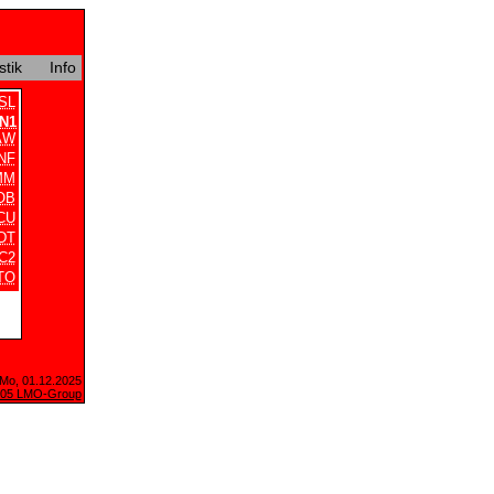
stik
Info
SL
N1
AW
NF
MM
OB
CU
DT
C2
TO
 Mo, 01.12.2025
005 LMO-Group