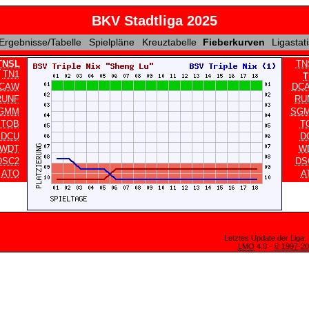
BKV Stadtliga 2025
Ergebnisse/Tabelle
Spielpläne
Kreuztabelle
Fieberkurven
Ligastati
TNSL
TN
TN1
T
CAW
DC
RUNF
RU
GMM
SG
TOB
T
DCU
D
WDT
W
DSC2
DS
ATO
A
Letztes Update der Liga:
LMO
4.0 -
© 1997-2