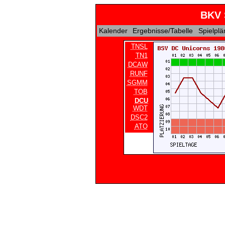
BKV 
Kalender
Ergebnisse/Tabelle
Spielpl
TNSL
TN1
DCAW
RUNF
SGMM
TOB
DCU
WDT
DSC2
ATO