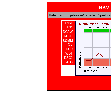
BKV 
Kalender
Ergebnisse/Tabelle
Spielpl
TNSL
TN1
DCAW
RUNF
SGMM
TOB
DCU
WDT
DSC2
ATO